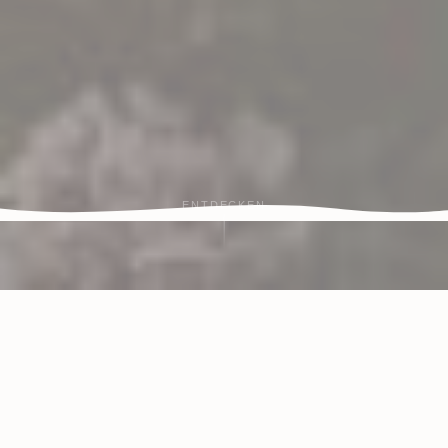
ENTDECKEN
Kinderfreundlich
👨‍👩‍👧‍👦
Alle Altersgruppen willkommen
Tierfreundlich
🐾
Hunde herzlich willkommen